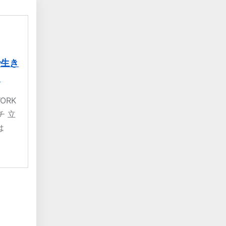
で生き
！
ORK
ーチ 立
は