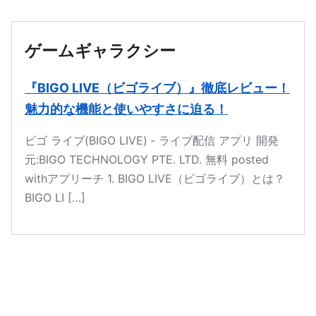
本文へ移動
ゲームギャラクシー
『BIGO LIVE（ビゴライブ）』徹底レビュー！
魅力的な機能と使いやすさに迫る！
ビゴ ライブ(BIGO LIVE) ‐ ライブ配信 アプリ 開発
元:BIGO TECHNOLOGY PTE. LTD. 無料 posted
withアプリーチ 1. BIGO LIVE（ビゴライブ）とは？
BIGO LI […]