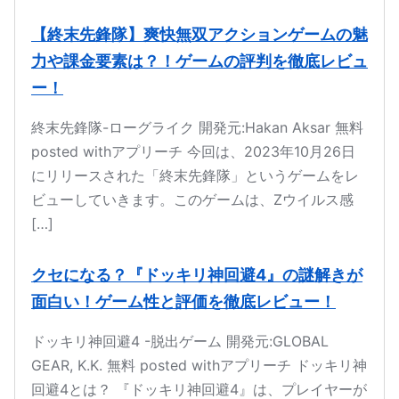
【終末先鋒隊】爽快無双アクションゲームの魅
力や課金要素は？！ゲームの評判を徹底レビュ
ー！
終末先鋒隊-ローグライク 開発元:Hakan Aksar 無料
posted withアプリーチ 今回は、2023年10月26日
にリリースされた「終末先鋒隊」というゲームをレ
ビューしていきます。このゲームは、Zウイルス感
[…]
クセになる？『ドッキリ神回避4』の謎解きが
面白い！ゲーム性と評価を徹底レビュー！
ドッキリ神回避4 -脱出ゲーム 開発元:GLOBAL
GEAR, K.K. 無料 posted withアプリーチ ドッキリ神
回避4とは？ 『ドッキリ神回避4』は、プレイヤーが