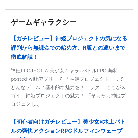
本文へ移動
ゲームギャラクシー
【ガチレビュー】神姫プロジェクトの気になる
評判から無課金での始め方、R版との違いまで
徹底解説！
神姫PROJECT A 美少女キャラxバトルRPG 無料
posted withアプリーチ 「神姫プロジェクト」って
どんなゲーム？基本的な魅力をチェック！ ここがス
ゴイ！神姫プロジェクトの魅力！ 「そもそも神姫プ
ロジェク […]
【初心者向けガチレビュー】美少女×水上バト
ルの爽快アクションRPGドルフィンウェーブ