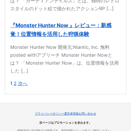
は？ 「ガーディアンテイルズ」とは、独特のレトロ
スタイルのドット絵で描かれたアクションRP […]
『Monster Hunter Now 』レビュー：新感
覚！位置情報を活用した狩猟体験
Monster Hunter Now 開発元:Niantic, Inc. 無料
posted withアプリーチ Monster Hunter Nowと
は？ 「Monster Hunter Now」は、位置情報を活用
した […]
1
2
次へ
投稿のページ送り
プライバシーポリシー
運営者情報
お問い合わせ
当ページはプロモーションを含みます。
掲載内容は作成時点の情報です。最新情報はリンク先でご確認ください。