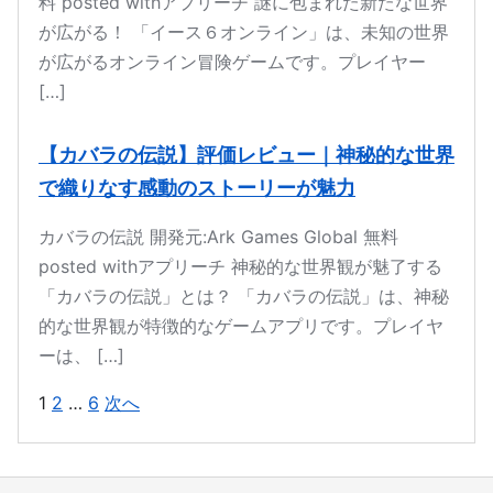
料 posted withアプリーチ 謎に包まれた新たな世界
が広がる！ 「イース６オンライン」は、未知の世界
が広がるオンライン冒険ゲームです。プレイヤー
[…]
【カバラの伝説】評価レビュー｜神秘的な世界
で織りなす感動のストーリーが魅力
カバラの伝説 開発元:Ark Games Global 無料
posted withアプリーチ 神秘的な世界観が魅了する
「カバラの伝説」とは？ 「カバラの伝説」は、神秘
的な世界観が特徴的なゲームアプリです。プレイヤ
ーは、 […]
1
2
…
6
次へ
投稿のページ送り