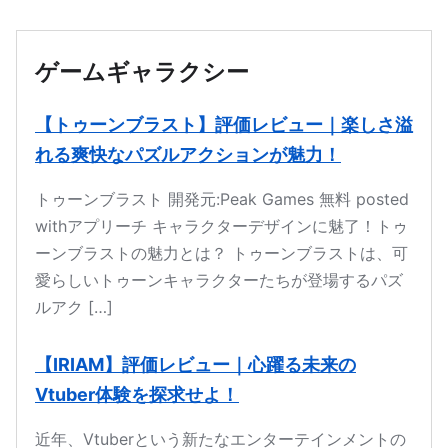
本文へ移動
ゲームギャラクシー
【トゥーンブラスト】評価レビュー｜楽しさ溢
れる爽快なパズルアクションが魅力！
トゥーンブラスト 開発元:Peak Games 無料 posted
withアプリーチ キャラクターデザインに魅了！トゥ
ーンブラストの魅力とは？ トゥーンブラストは、可
愛らしいトゥーンキャラクターたちが登場するパズ
ルアク […]
【IRIAM】評価レビュー｜心躍る未来の
Vtuber体験を探求せよ！
近年、Vtuberという新たなエンターテインメントの