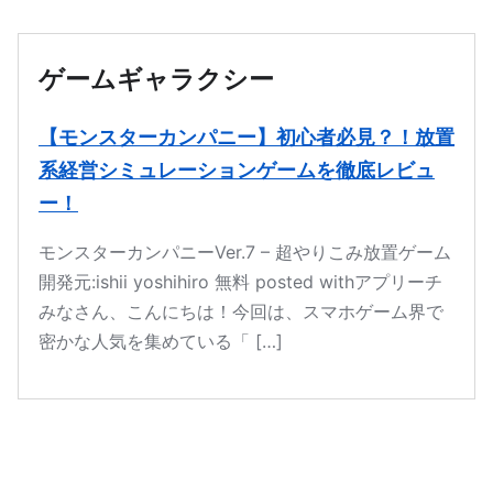
本文へ移動
ゲームギャラクシー
【モンスターカンパニー】初心者必見？！放置
系経営シミュレーションゲームを徹底レビュ
ー！
モンスターカンパニーVer.7 – 超やりこみ放置ゲーム
開発元:ishii yoshihiro 無料 posted withアプリーチ
みなさん、こんにちは！今回は、スマホゲーム界で
密かな人気を集めている「 […]