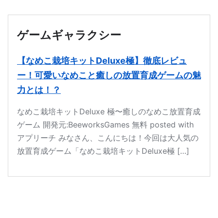
本文へ移動
ゲームギャラクシー
【なめこ栽培キットDeluxe極】徹底レビュ
ー！可愛いなめこと癒しの放置育成ゲームの魅
力とは！？
なめこ栽培キットDeluxe 極〜癒しのなめこ放置育成
ゲーム 開発元:BeeworksGames 無料 posted with
アプリーチ みなさん、こんにちは！今回は大人気の
放置育成ゲーム「なめこ栽培キットDeluxe極 […]