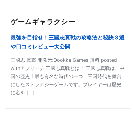
本文へ移動
ゲームギャラクシー
最強を目指せ！三國志真戦の攻略法と秘訣３選
や口コミレビュー大公開
三國志 真戦 開発元:Qookka Games 無料 posted
withアプリーチ 三國志真戦とは？ 三國志真戦は、中
国の歴史上最も有名な時代の一つ、三国時代を舞台
にしたストラテジーゲームです。プレイヤーは歴史
に名を […]